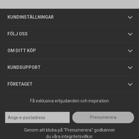
Om oss
Butiker
Allmänna försäljningsvillkor
Företagskund
/
Privatkund
KUNDINSTÄLLNINGAR
Tjänster
Foldrar och kataloger
Integritetspolicy
FÖLJ OSS
Hållbarhet
Köpguider
GDPR
OM DITT KÖP
Jobba hos oss
Varumärken
KUNDSUPPORT
Press
FÖRETAGET
Få exklusiva erbjudanden och inspiration
Prenumerera
Genom att klicka på "Prenumerera" godkänner
du våra integritetsvillkor.