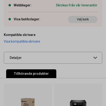
Webblager
:
Skickas från vår leverantör
Visa butikslager
:
Välj butik
Artikelnummer
26011827
OEM-nummer
LC521Y
Kompatibla skrivare
Visa kompatibla skrivare
Leverantörens
BROLC521Y
artikelnummer
UNSPSC
44103105
Detaljer
Tillhörande produkter