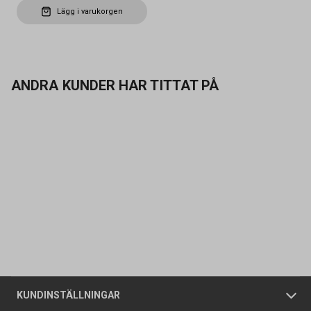
Lägg i varukorgen
ANDRA KUNDER HAR TITTAT PÅ
Kontakta oss
Vanliga frågor
Om oss
Butiker
Allmänna försäljningsvillkor
Företagskund
/
Privatkund
KUNDINSTÄLLNINGAR