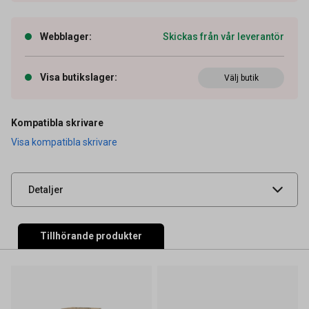
Webblager
:
Skickas från vår leverantör
Visa butikslager
:
Välj butik
Artikelnummer
26011837
OEM-nummer
LC527XLY
Kompatibla skrivare
Visa kompatibla skrivare
Leverantörens
BROLC527XLY
artikelnummer
UNSPSC
44103105
Detaljer
Tillhörande produkter