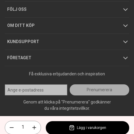
Tjänster
Foldrar och kataloger
Integritetspolicy
FÖLJ OSS
Hållbarhet
Köpguider
GDPR
OM DITT KÖP
Jobba hos oss
Varumärken
KUNDSUPPORT
Press
FÖRETAGET
Få exklusiva erbjudanden och inspiration
Prenumerera
Genom att klicka på "Prenumerera" godkänner
du våra integritetsvillkor.
Lägg i varukorgen