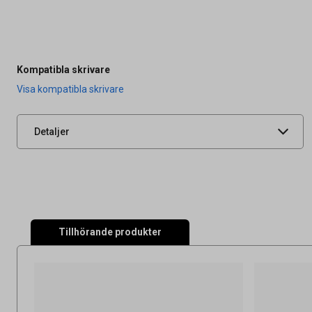
Artikelnummer
26011612
OEM-nummer
LC422XLY
Tidigare artikelnummer
9633595
Kompatibla skrivare
Leverantörens
BROLC422XLY
Visa kompatibla skrivare
artikelnummer
UNSPSC
44103105
Detaljer
Tillhörande produkter