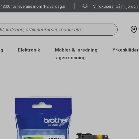
 13:00 för leverans inom 1-2 vardagar
Vi fokuserar på miljö och 
ng
Elektronik
Möbler & Inredning
Yrkeskläder
Lagerrensning