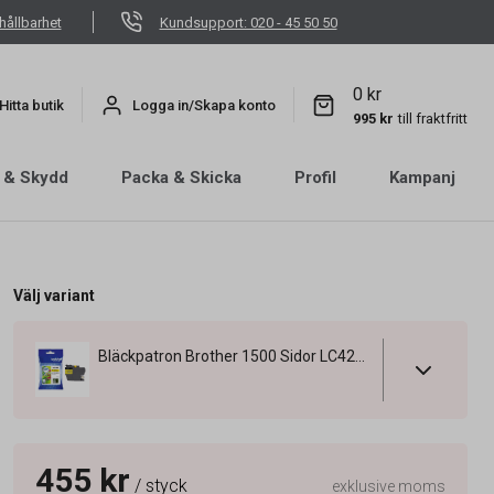
hållbarhet
Kundsupport: 020 - 45 50 50
0 kr
Hitta butik
Logga in/Skapa konto
995 kr
till fraktfritt
 & Skydd
Packa & Skicka
Profil
Kampanj
Välj variant
Bläckpatron Brother 1500 Sidor LC422XLY Gul
455 kr
/ styck
exklusive moms