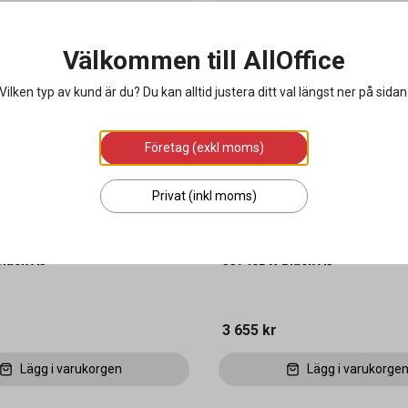
Välkommen till AllOffice
Vilken typ av kund är du? Du kan alltid justera ditt val längst ner på sidan
Företag (exkl moms)
Privat (inkl moms)
ionsskrivare Brother MFC-
Multifunktionsskrivare Brothe
läck A3
J5740DW Bläck A3
3 655 kr
Lägg i varukorgen
Lägg i varukorge