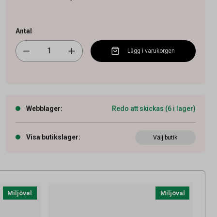
Antal
Lägg i varukorgen
Webblager
:
Redo att skickas (6 i lager)
Visa butikslager
:
Välj butik
Miljöval
Miljöval