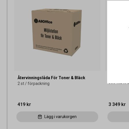
Återvinningslåda För Toner & Bläck
Multifunkt
J5340DW B
2 st / förpackning
419 kr
3 349 kr
Lägg i varukorgen