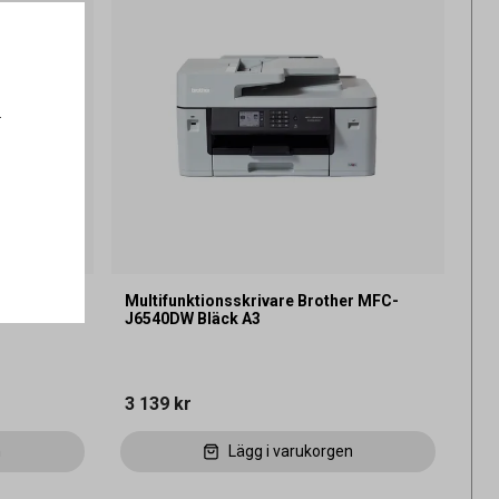
.
r MFC-
Multifunktionsskrivare Brother MFC-
J6540DW Bläck A3
3 139 kr
n
Lägg i varukorgen