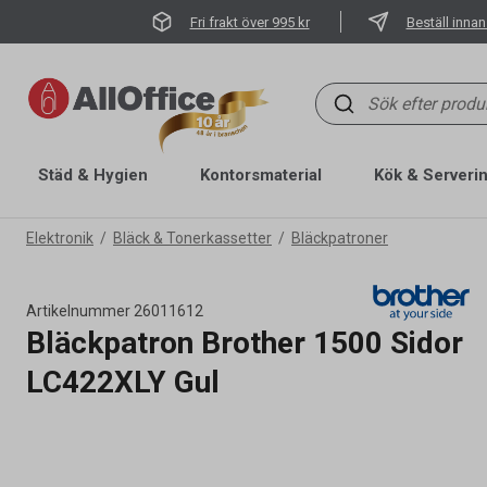
Fri frakt över 995 kr
Beställ innan
Städ & Hygien
Kontorsmaterial
Kök & Serveri
Elektronik
Bläck & Tonerkassetter
Bläckpatroner
Artikelnummer
26011612
Bläckpatron Brother 1500 Sidor
LC422XLY Gul