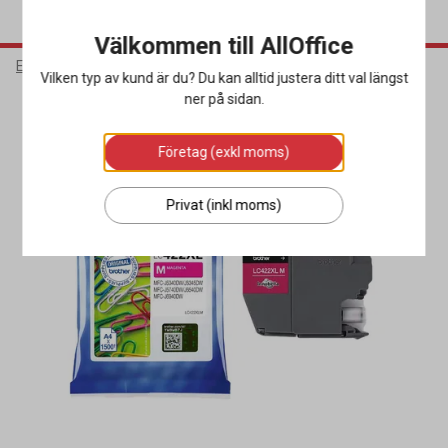
Välkommen till AllOffice
Elektronik
Bläck & Tonerkassetter
Bläckpatroner
Vilken typ av kund är du? Du kan alltid justera ditt val längst
ner på sidan.
Företag (exkl moms)
Privat (inkl moms)