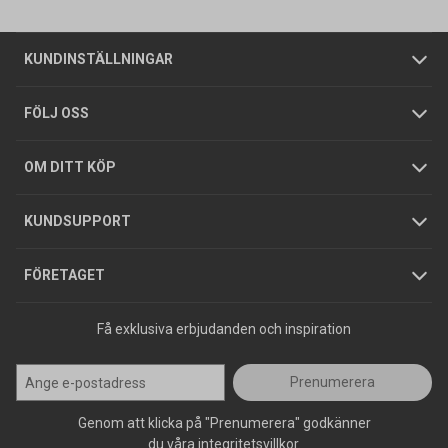
Om oss
Butiker
Allmänna försäljningsvillkor
Företagskund
/
Privatkund
KUNDINSTÄLLNINGAR
Tjänster
Foldrar och kataloger
Integritetspolicy
FÖLJ OSS
Hållbarhet
Köpguider
GDPR
OM DITT KÖP
Jobba hos oss
Varumärken
KUNDSUPPORT
Press
FÖRETAGET
Få exklusiva erbjudanden och inspiration
Prenumerera
Genom att klicka på "Prenumerera" godkänner
du våra integritetsvillkor.