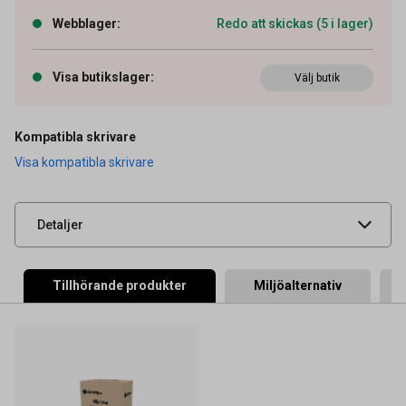
Webblager
:
Redo att skickas (5 i lager)
Artikelnummer
26011251
OEM-nummer
LC3219XLY
Visa butikslager
:
Välj butik
Typ
Original
Tidigare artikelnummer
9628660
Kompatibla skrivare
Visa kompatibla skrivare
Leverantörens
BROLC3219XLY
artikelnummer
UNSPSC
44103105
Detaljer
Tillhörande produkter
Miljöalternativ