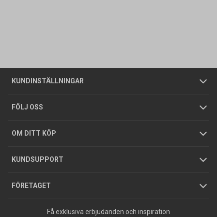
Kontakta oss
Vanliga frågor
Om oss
Butiker
Allmänna försäljningsvillkor
Företagskund
/
Privatkund
KUNDINSTÄLLNINGAR
Tjänster
Foldrar och kataloger
Integritetspolicy
FÖLJ OSS
Hållbarhet
Köpguider
GDPR
OM DITT KÖP
Jobba hos oss
Varumärken
KUNDSUPPORT
Press
FÖRETAGET
Få exklusiva erbjudanden och inspiration