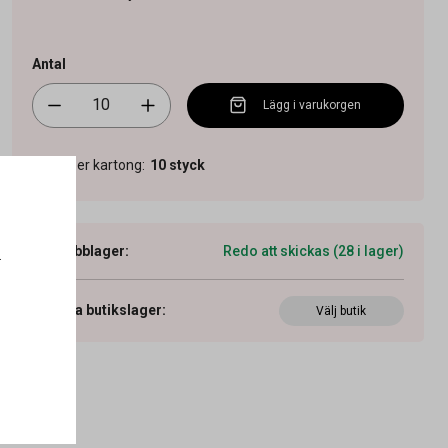
Antal
Lägg i varukorgen
Antal per kartong
:
10
styck
Webblager
:
Redo att skickas (28 i lager)
.
Visa butikslager
:
Välj butik