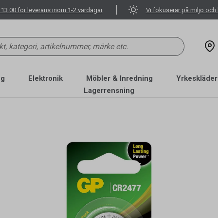
 13:00 för leverans inom 1-2 vardagar
Vi fokuserar på miljö och 
ng
Elektronik
Möbler & Inredning
Yrkeskläder
Lagerrensning