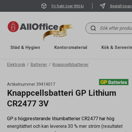
Fri frakt över 995 kr
Beställ innan
Städ & Hygien
Kontorsmaterial
Kök & Serveri
Elektronik
Batterier
Knappcellsbatterier
Artikelnummer
39414017
Knappcellsbatteri GP Lithium
CR2477 3V
GP:s högpresterande litiumbatterier CR2477 har hög
energitäthet och kan leverera 30 % mer ström (resultatet