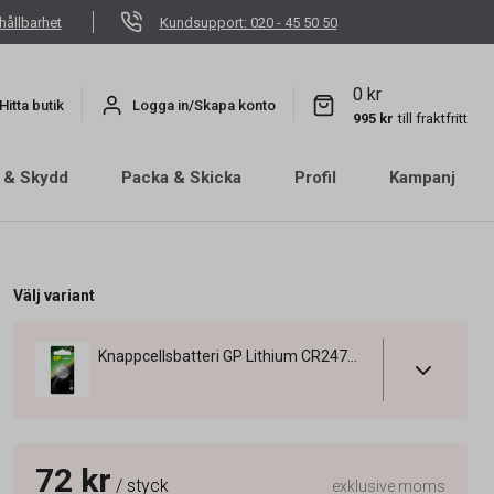
hållbarhet
Kundsupport: 020 - 45 50 50
0 kr
Hitta butik
Logga in/Skapa konto
995 kr
till fraktfritt
 & Skydd
Packa & Skicka
Profil
Kampanj
Välj variant
Knappcellsbatteri GP Lithium CR2477 3V
72 kr
/ styck
exklusive moms