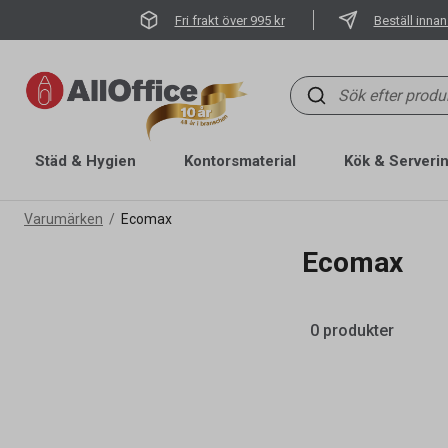
Fri frakt över 995 kr
Beställ innan
Städ & Hygien
Kontorsmaterial
Kök & Serveri
Varumärken
Ecomax
Ecomax
0 produkter