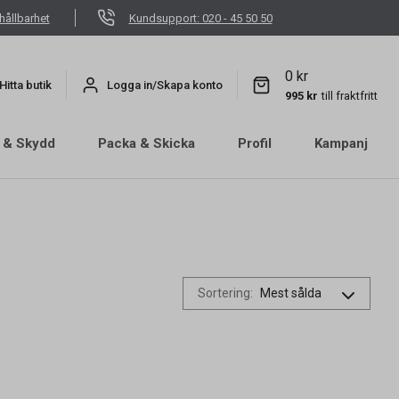
hållbarhet
Kundsupport: 020 - 45 50 50
0 kr
Hitta butik
Logga in/Skapa konto
995 kr
till fraktfritt
 & Skydd
Packa & Skicka
Profil
Kampanj
Sortering
: