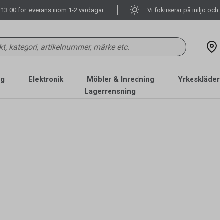
 13:00 för leverans inom 1-2 vardagar
Vi fokuserar på miljö och 
ng
Elektronik
Möbler & Inredning
Yrkeskläder
Lagerrensning