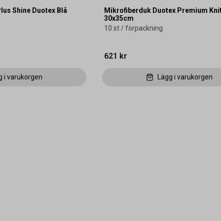
lus Shine Duotex Blå
Mikrofiberduk Duotex Premium Kni
30x35cm
10 st / förpackning
621 kr
g i varukorgen
Lägg i varukorgen