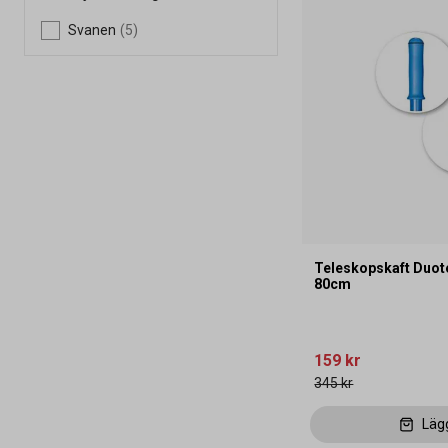
Svanen
(5)
Teleskopskaft Duot
80cm
159 kr
345 kr
Läg