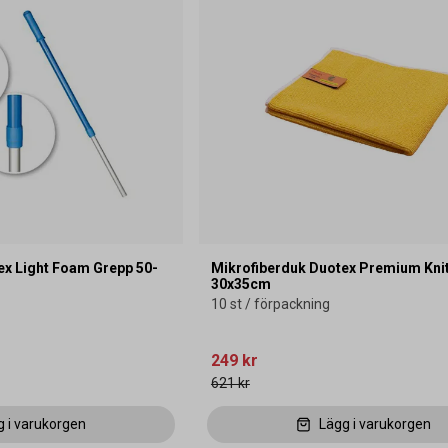
ex Light Foam Grepp 50-
Mikrofiberduk Duotex Premium Knit
30x35cm
10 st / förpackning
249 kr
621 kr
g i varukorgen
Lägg i varukorgen