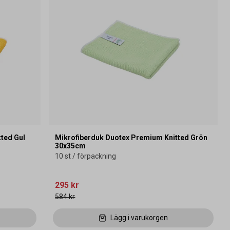
ted Gul
Mikrofiberduk Duotex Premium Knitted Grön
30x35cm
10 st / förpackning
295 kr
584 kr
Lägg i varukorgen