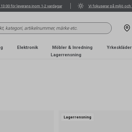
 13:00 för leverans inom 1-2 vardagar
Vi fokuserar på miljö och 
ng
Elektronik
Möbler & Inredning
Yrkeskläder
Lagerrensning
Lagerrensning