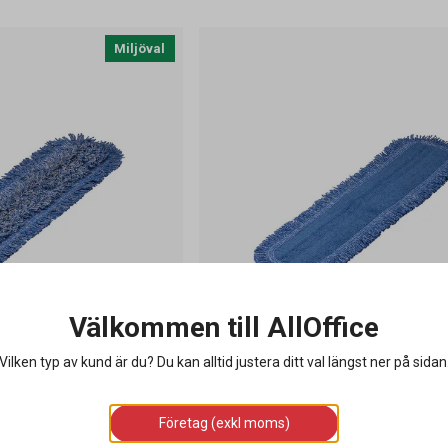
Miljöval
Välkommen till AllOffice
Vilken typ av kund är du? Du kan alltid justera ditt val längst ner på sidan
icroWet Blå
Kombimopp Duotex MicroSweep Er
Företag (exkl moms)