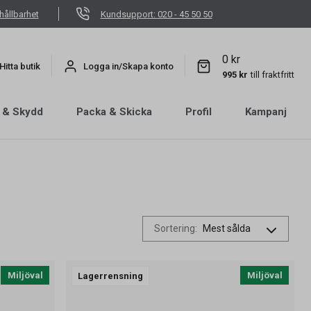
hållbarhet
Kundsupport: 020 - 45 50 50
0 kr
Hitta butik
Logga in/Skapa konto
995 kr
till fraktfritt
 & Skydd
Packa & Skicka
Profil
Kampanj
Sortering
:
Miljöval
Miljöval
Lagerrensning