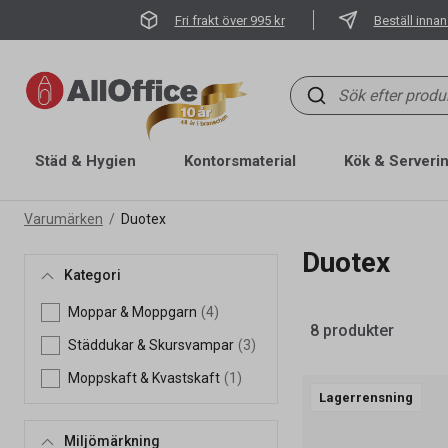
Fri frakt över 995 kr
Beställ innan
Städ & Hygien
Kontorsmaterial
Kök & Serveri
Varumärken
Duotex
Duotex
Kategori
Moppar & Moppgarn
(4)
8 produkter
Städdukar & Skursvampar
(3)
Moppskaft & Kvastskaft
(1)
Lagerrensning
Miljömärkning