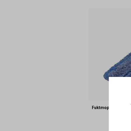
Fuktmopp Duotex M