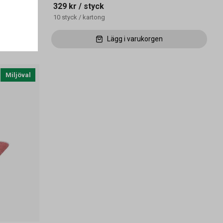
329 kr
/ styck
10
styck
/
kartong
Lägg i varukorgen
Miljöval