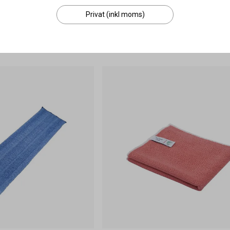
Från
372 kr
Privat (inkl moms)
sa varianter
Visa varianter