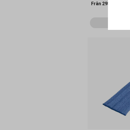
Från
295 kr
Vi