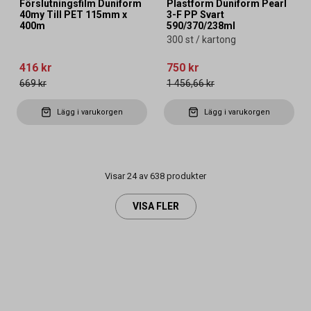
Förslutningsfilm Duniform
Plastform Duniform Pearl
40my Till PET 115mm x
3-F PP Svart
400m
590/370/238ml
300 st / kartong
416 kr
750 kr
669 kr
1 456,66 kr
Lägg i varukorgen
Lägg i varukorgen
Visar 24 av 638 produkter
VISA FLER