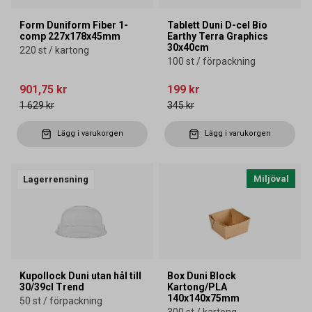
Form Duniform Fiber 1-
Tablett Duni D-cel Bio
comp 227x178x45mm
Earthy Terra Graphics
30x40cm
220 st / kartong
100 st / förpackning
901,75 kr
199 kr
1 629 kr
345 kr
Lägg i varukorgen
Lägg i varukorgen
Miljöval
Lagerrensning
Kupollock Duni utan hål till
Box Duni Block
30/39cl Trend
Kartong/PLA
140x140x75mm
50 st / förpackning