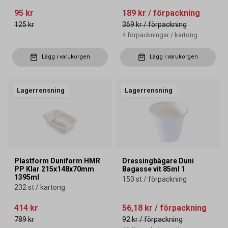
95 kr
189 kr
/ förpackning
125 kr
369 kr
/ förpackning
4
förpackningar
/
kartong
Lägg i varukorgen
Lägg i varukorgen
Lagerrensning
Lagerrensning
Plastform Duniform HMR
Dressingbägare Duni
PP Klar 215x148x70mm
Bagasse vit 85ml 1
1395ml
150 st / förpackning
232 st / kartong
414 kr
56,18 kr
/ förpackning
789 kr
92 kr
/ förpackning