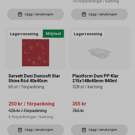
10
förpackningar
/
kartong
Lägg i varukorgen
Lägg i varukorgen
Miljöval
Lagerrensning
Lagerrensning
Servett Duni Dunisoft Star
Plastform Duni PP Klar
Shine Röd 40x40cm
215x148x40mm 840ml
60 st / förpackning
328 st / kartong
250 kr
/ förpackning
355 kr
426 kr
/ förpackning
765 kr
6
förpackningar
/
kartong
Lägg i varukorgen
Lägg i varukorgen