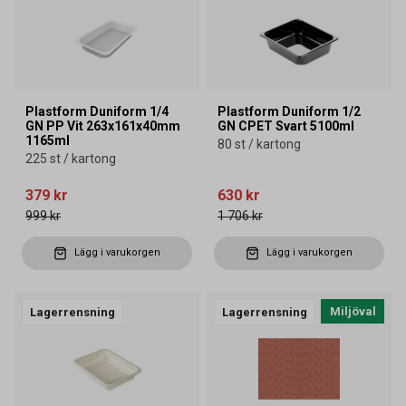
Plastform Duniform 1/4
Plastform Duniform 1/2
GN PP Vit 263x161x40mm
GN CPET Svart 5100ml
1165ml
80 st / kartong
225 st / kartong
379 kr
630 kr
999 kr
1 706 kr
Lägg i varukorgen
Lägg i varukorgen
Miljöval
Lagerrensning
Lagerrensning