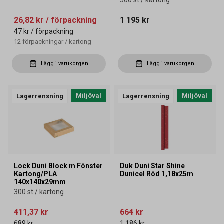
300 st / kartong
26,82 kr
/ förpackning
1 195 kr
47 kr
/ förpackning
12
förpackningar
/
kartong
Lägg i varukorgen
Lägg i varukorgen
Miljöval
Miljöval
Lagerrensning
Lagerrensning
Lock Duni Block m Fönster
Duk Duni Star Shine
Kartong/PLA
Dunicel Röd 1,18x25m
140x140x29mm
300 st / kartong
411,37 kr
664 kr
689 kr
1 186 kr