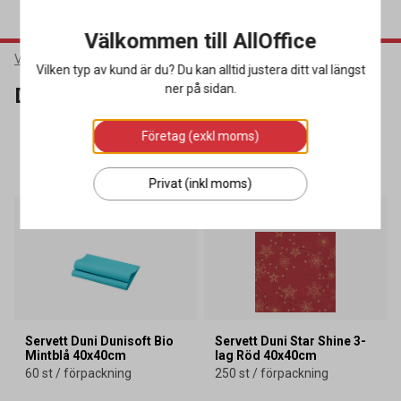
Välkommen till AllOffice
Varumärken
Duni
Vilken typ av kund är du? Du kan alltid justera ditt val längst
ner på sidan.
Duni
Företag (exkl moms)
SORTERA
FILTRERA
638 produkter
Privat (inkl moms)
Miljöval
Miljöval
Lagerrensning
Lagerrensning
Servett Duni Dunisoft Bio
Servett Duni Star Shine 3-
Mintblå 40x40cm
lag Röd 40x40cm
60 st / förpackning
250 st / förpackning