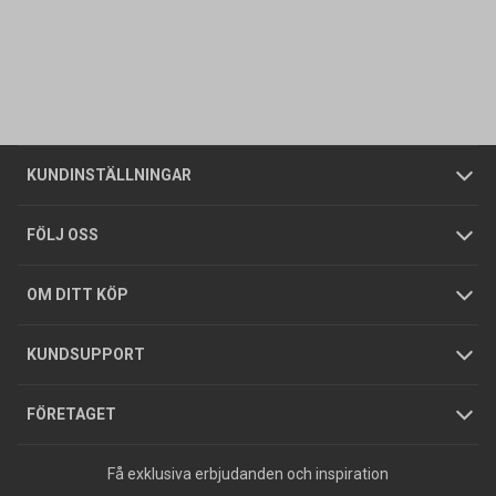
Kontakta oss
Vanliga frågor
Om oss
Butiker
Allmänna försäljningsvillkor
Företagskund
/
Privatkund
KUNDINSTÄLLNINGAR
Tjänster
Foldrar och kataloger
Integritetspolicy
FÖLJ OSS
Hållbarhet
Köpguider
GDPR
OM DITT KÖP
Jobba hos oss
Varumärken
KUNDSUPPORT
Press
FÖRETAGET
Få exklusiva erbjudanden och inspiration