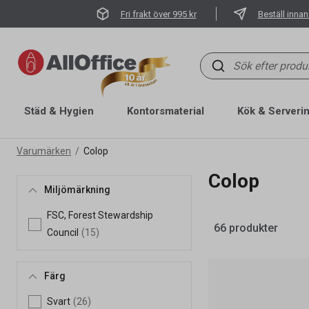
Fri frakt över 995 kr
Beställ innan
Städ & Hygien
Kontorsmaterial
Kök & Serveri
Varumärken
Colop
Colop
Miljömärkning
FSC, Forest Stewardship
66 produkter
Council
(15)
Färg
Svart
(26)