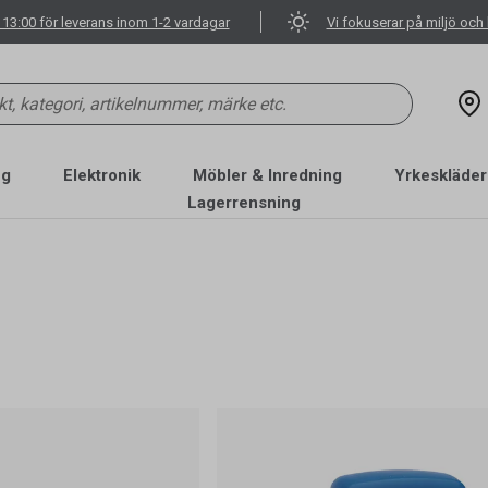
 13:00 för leverans inom 1-2 vardagar
Vi fokuserar på miljö och 
ng
Elektronik
Möbler & Inredning
Yrkeskläder
Lagerrensning