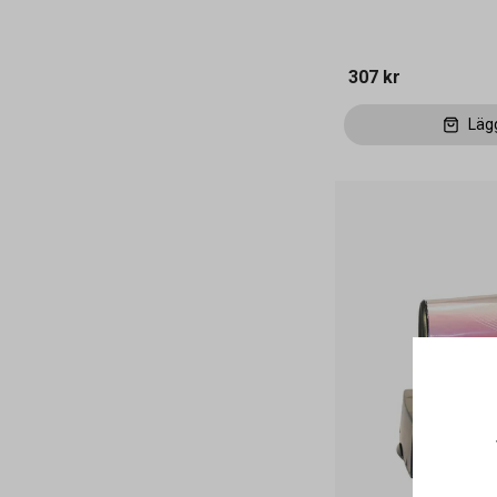
307 kr
Läg