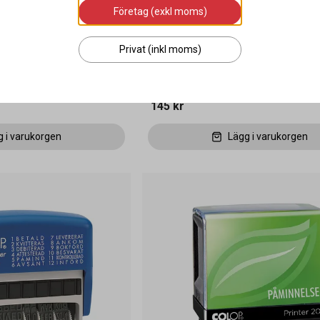
Företag (exkl moms)
Kontering UG4 svenskt
Dynkassett Colop E/2100 svart
Privat (inkl moms)
145 kr
g i varukorgen
Lägg i varukorgen