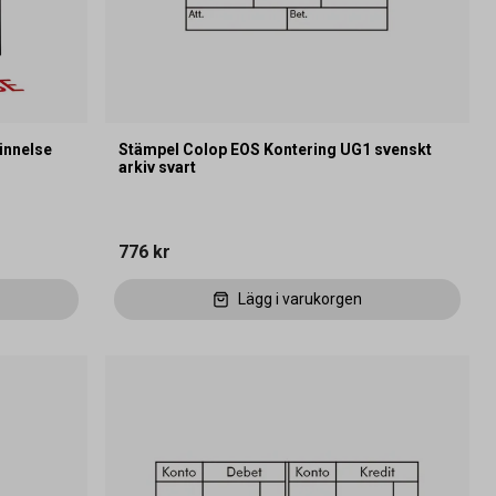
innelse
Stämpel Colop EOS Kontering UG1 svenskt
arkiv svart
776 kr
Lägg i varukorgen