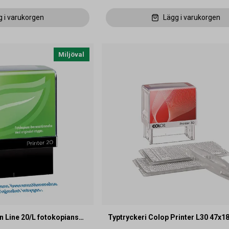
g i varukorgen
Lägg i varukorgen
Miljöval
n Line 20/L fotokopians…
Typtryckeri Colop Printer L30 47x