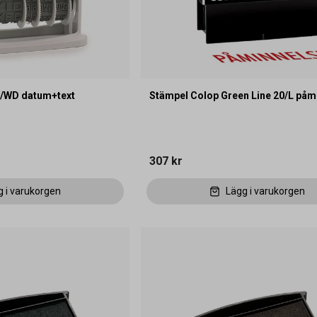
0/WD datum+text
Stämpel Colop Green Line 20/L påm
307 kr
g i varukorgen
Lägg i varukorgen