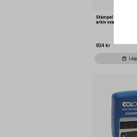
Stämpel Colop EOS 
arkiv svart
824 kr
Läg