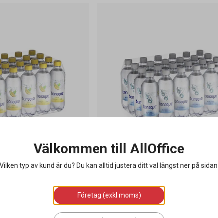
Välkommen till AllOffice
Vilken typ av kund är du? Du kan alltid justera ditt val längst ner på sidan
aqua Citrus PET 50cl exkl
Kolsyrat Vatten Bonaqua Naturell P
exkl pant
24 st / förpackning
Företag (exkl moms)
209 kr