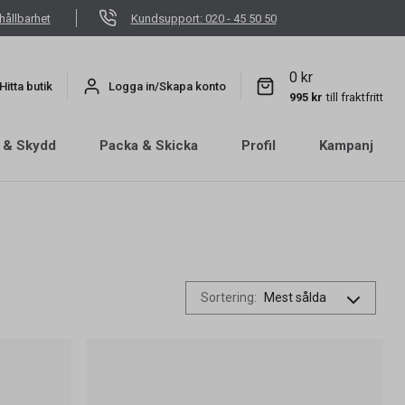
hållbarhet
Kundsupport: 020 - 45 50 50
0 kr
Hitta butik
Logga in/Skapa konto
995 kr
till fraktfritt
 & Skydd
Packa & Skicka
Profil
Kampanj
Sortering
: