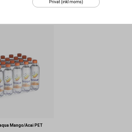
Privat (inkl moms)
g i varukorgen
Lägg i varukorgen
naqua Mango/Acai PET