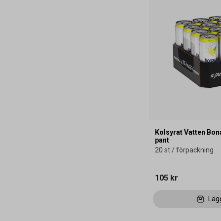
Kolsyrat Vatten Bon
pant
20 st / förpackning
105 kr
Läg