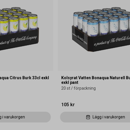
aqua Citrus Burk 33cl exkl
Kolsyrat Vatten Bonaqua Naturell B
exkl pant
20 st / förpackning
105 kr
g i varukorgen
Lägg i varukorgen