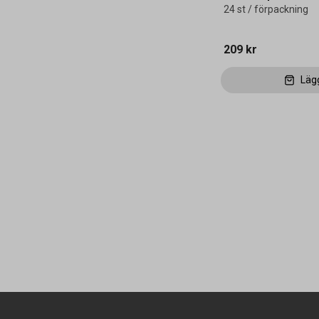
24 st / förpackning
209 kr
Läg