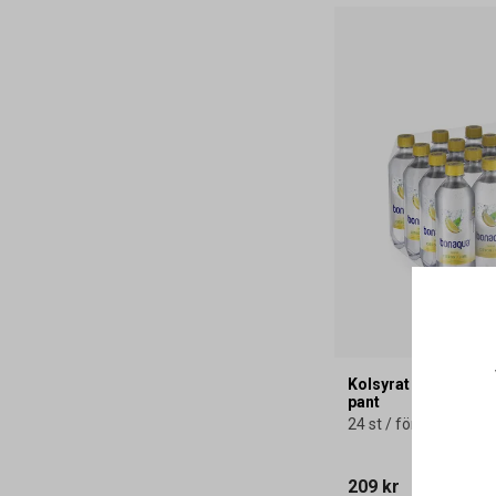
Kolsyrat Vatten Bon
pant
24 st / förpackning
209 kr