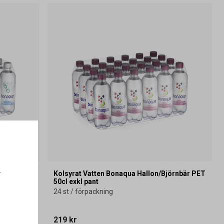
.
ET 50cl
Kolsyrat Vatten Bonaqua Hallon/Björnbär PET
50cl exkl pant
24 st / förpackning
219 kr