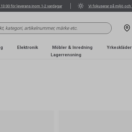
 13:00 för leverans inom 1-2 vardagar
Vi fokuserar på miljö och 
ng
Elektronik
Möbler & Inredning
Yrkeskläder
Lagerrensning