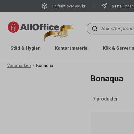
Fri frakt över 995 kr
Beställ innan
Städ & Hygien
Kontorsmaterial
Kök & Serveri
Varumärken
Bonaqua
Bonaqua
7 produkter