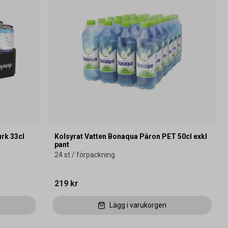
urk 33cl
Kolsyrat Vatten Bonaqua Päron PET 50cl exkl
pant
24 st / förpackning
219 kr
Lägg i varukorgen