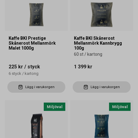
Kaffe BKI Prestige
Kaffe BKI Skånerost
Skånerost Mellanmörk
Mellanmörk Kannbrygg
Malet 1000g
100g
60 st / kartong
225 kr
/ styck
1 399 kr
6
styck
/
kartong
Lägg i varukorgen
Lägg i varukorgen
Miljöval
Miljöval