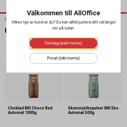
Välkommen till AllOffice
Varumärken
BKI
Vilken typ av kund är du? Du kan alltid justera ditt val längst
ner på sidan.
BKI
Företag (exkl moms)
SORTERA
FILTRERA
15 produkter
Privat (inkl moms)
Miljöval
Choklad BKI Choco Red
Skummjölkspulver BKI Eko
Automat 1000g
Automat 500g