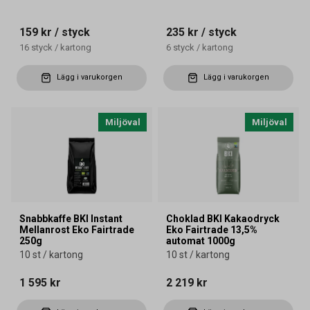
159 kr
/ styck
235 kr
/ styck
16
styck
/
kartong
6
styck
/
kartong
Lägg i varukorgen
Lägg i varukorgen
Miljöval
Miljöval
Snabbkaffe BKI Instant
Choklad BKI Kakaodryck
Mellanrost Eko Fairtrade
Eko Fairtrade 13,5%
250g
automat 1000g
10 st / kartong
10 st / kartong
1 595 kr
2 219 kr