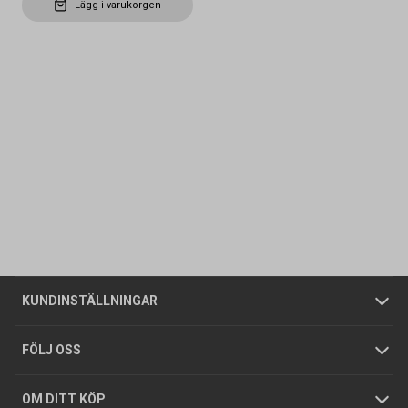
Lägg i varukorgen
Kontakta oss
Vanliga frågor
Om oss
Butiker
Allmänna försäljningsvillkor
Företagskund
/
Privatkund
KUNDINSTÄLLNINGAR
Tjänster
Foldrar och kataloger
Integritetspolicy
FÖLJ OSS
Hållbarhet
Köpguider
GDPR
OM DITT KÖP