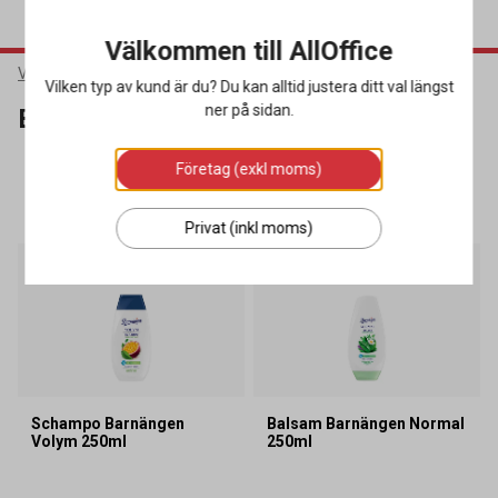
Välkommen till AllOffice
Varumärken
Barnängen
Vilken typ av kund är du? Du kan alltid justera ditt val längst
ner på sidan.
Barnängen
Företag (exkl moms)
SORTERA
FILTRERA
3 produkter
Privat (inkl moms)
Nyhet
Schampo Barnängen
Balsam Barnängen Normal
Volym 250ml
250ml