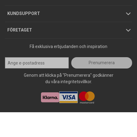
Jobba hos oss
Varumärken
KUNDSUPPORT
Press
FÖRETAGET
Få exklusiva erbjudanden och inspiration
Prenumerera
Genom att klicka på "Prenumerera" godkänner
du våra integritetsvillkor.