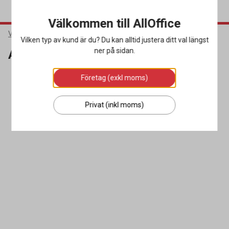
Välkommen till AllOffice
Varumärken
Alpina
Vilken typ av kund är du? Du kan alltid justera ditt val längst
ner på sidan.
Alpina
Företag (exkl moms)
SORTERA
FILTRERA
0 produkter
Privat (inkl moms)