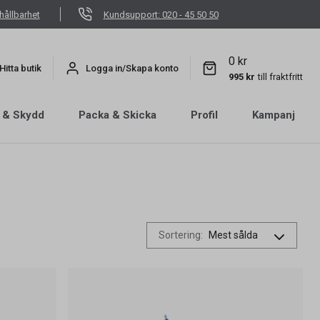
hållbarhet
Kundsupport: 020 - 45 50 50
0 kr
Hitta butik
Logga in/Skapa konto
995 kr
till fraktfritt
 & Skydd
Packa & Skicka
Profil
Kampanj
Sortering
: