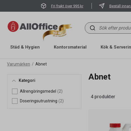
Fri frakt över 995 kr
Beställ innan
Städ & Hygien
Kontorsmaterial
Kök & Serveri
Varumärken
Abnet
Abnet
Kategori
Allrengöringsmedel
(2)
4 produkter
Doseringsutrustning
(2)