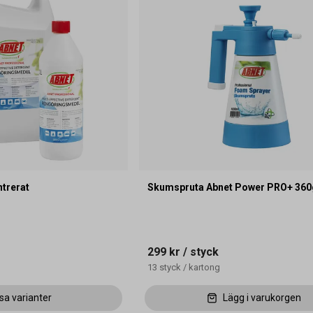
ntrerat
Skumspruta Abnet Power PRO+ 360
299 kr
/ styck
13
styck
/
kartong
sa varianter
Lägg i varukorgen