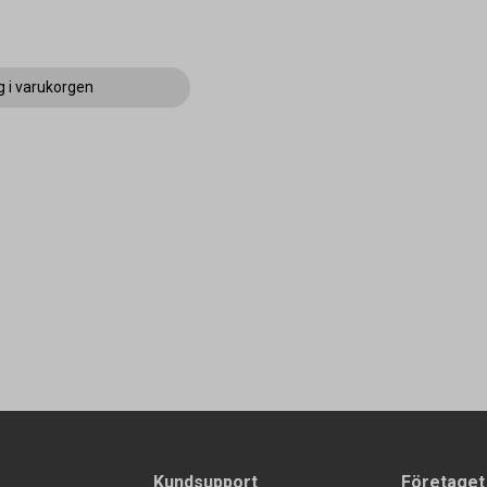
g i varukorgen
Kundsupport
Företaget