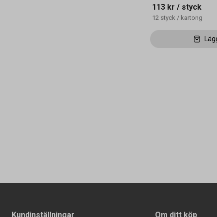
113 kr
/ styck
12
styck
/
kartong
Läg
Kundinställningar
Om ditt köp