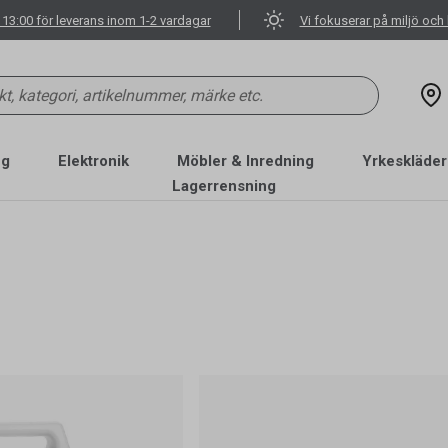
 13:00 för leverans inom 1-2 vardagar
Vi fokuserar på miljö och 
ng
Elektronik
Möbler & Inredning
Yrkeskläder
Lagerrensning