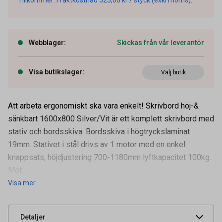
Webblager
:
Skickas från vår leverantör
Visa butikslager
:
Välj butik
Att arbeta ergonomiskt ska vara enkelt! Skrivbord höj-&
sänkbart 1600x800 Silver/Vit är ett komplett skrivbord med
stativ och bordsskiva. Bordsskiva i högtryckslaminat
19mm. Stativet i stål drivs av 1 motor med en enkel
knappsats, höjdjustering 700-1180mm lyftkapacitet 100kg.
Artikelnummer
70508921
Mot
Visa mer
Leverantörens
610676
artikelnummer
UNSPSC
56101700
Detaljer