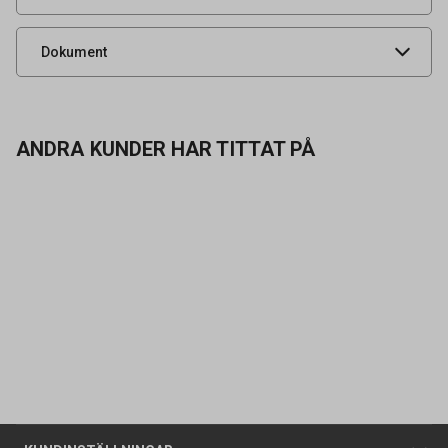
Monteringsanvisning
Produktdatablad
Dokument
ANDRA KUNDER HAR TITTAT PÅ
Kontakta oss
Vanliga frågor
Om oss
Butiker
Allmänna försäljningsvillkor
Företagskund
/
Privatkund