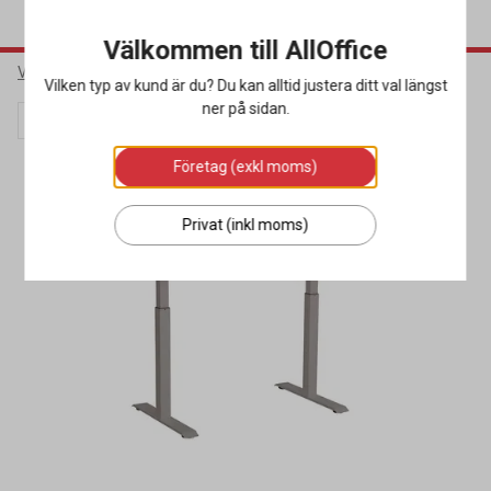
Välkommen till AllOffice
Varumärken
Sun-Flex
Vilken typ av kund är du? Du kan alltid justera ditt val längst
ner på sidan.
Webbkampanj
Företag (exkl moms)
Privat (inkl moms)