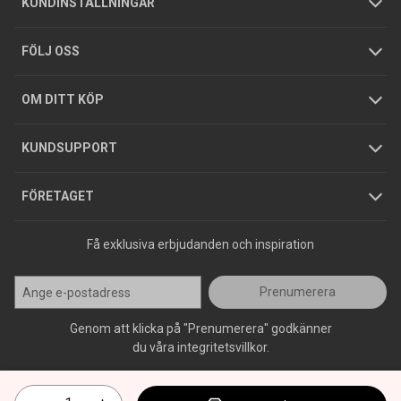
KUNDINSTÄLLNINGAR
Tjänster
Foldrar och kataloger
Integritetspolicy
FÖLJ OSS
Hållbarhet
Köpguider
GDPR
OM DITT KÖP
Jobba hos oss
Varumärken
KUNDSUPPORT
Press
FÖRETAGET
Få exklusiva erbjudanden och inspiration
Prenumerera
Genom att klicka på "Prenumerera" godkänner
du våra integritetsvillkor.