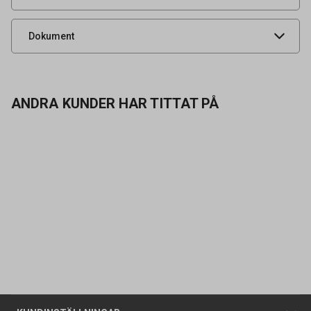
Monteringsanvisning
Produktdatablad
Dokument
ANDRA KUNDER HAR TITTAT PÅ
Kontakta oss
Vanliga frågor
Om oss
Butiker
Allmänna försäljningsvillkor
Företagskund
/
Privatkund