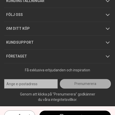
KUNDINSTÄLLNINGAR
Tjänster
Foldrar och kataloger
Integritetspolicy
FÖLJ OSS
Hållbarhet
Köpguider
GDPR
OM DITT KÖP
Jobba hos oss
Varumärken
KUNDSUPPORT
Press
FÖRETAGET
Få exklusiva erbjudanden och inspiration
Prenumerera
Genom att klicka på "Prenumerera" godkänner
du våra integritetsvillkor.