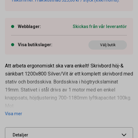
Webblager
:
Skickas från vår leverantör
Visa butikslager
:
Välj butik
Att arbeta ergonomiskt ska vara enkelt! Skrivbord höj-&
sänkbart 1200x800 Silver/Vit är ett komplett skrivbord med
stativ och bordsskiva. Bordsskiva i högtryckslaminat
19mm. Stativet i stål drivs av 1 motor med en enkel
knappsats, höjdjustering 700-1180mm lyftkapacitet 100kg.
Artikelnummer
70508934
Mot
Visa mer
Leverantörens
610672
artikelnummer
UNSPSC
56101700
Detaljer