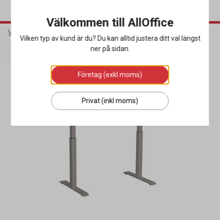
Välkommen till AllOffice
Varumärken
Sun-Flex
Vilken typ av kund är du? Du kan alltid justera ditt val längst
ner på sidan.
Webbkampanj
Företag (exkl moms)
Privat (inkl moms)