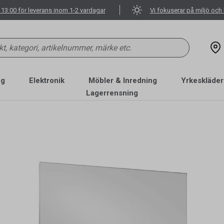
 13:00 för leverans inom 1-2 vardagar
Vi fokuserar på miljö och 
ng
Elektronik
Möbler & Inredning
Yrkeskläder
Lagerrensning