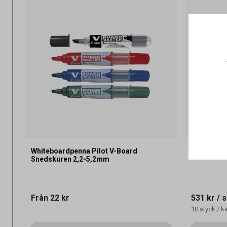
Whiteboardpenna Pilot V-Board
Whiteboar
Snedskuren 2,2-5,2mm
Från
22 kr
531 kr
/ s
10
styck
/
k