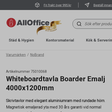
Fri frakt över 995 kr
Beställ innan
Städ & Hygien
Kontorsmaterial
Kök & Serveri
Varumärken
NoBrand
Artikelnummer
75010068
Whiteboardtavla Boarder Emalj
4000x1200mm
Skrivtavlor med elegant aluminiumram med rundade hörn.
Magnetisk emaljerad yta med 30 års garanti vid normal