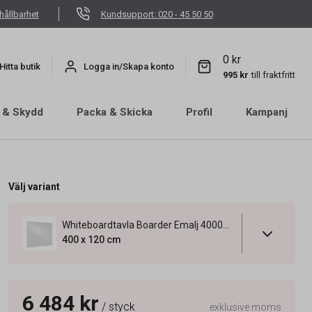
hållbarhet
Kundsupport: 020 - 45 50 50
0 kr
Hitta butik
Logga in/Skapa konto
995 kr
till fraktfritt
 & Skydd
Packa & Skicka
Profil
Kampanj
Välj variant
Whiteboardtavla Boarder Emalj 4000x1200mm
400 x 120 cm
6 484 kr
/ styck
exklusive moms