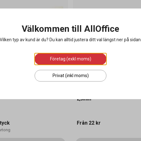
Välkommen till AllOffice
Vilken typ av kund är du? Du kan alltid justera ditt val längst ner på sidan
Företag (exkl moms)
Privat (inkl moms)
d Nobo Startkit medium
Whiteboardpenna Pilot V-Boar
2,3mm
tyck
Från
22 kr
artong