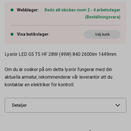
Webblager
:
Redo att skickas inom 2 - 4 arbetsdagar
(Beställningsvara)
Visa butikslager
:
Välj butik
Lysrör LED G5 T5 HF 28W (49W) 840 2600lm 1449mm
Om du är osäker på om detta lysrör fungerar med din
Artikelnummer
72060149
aktuella armatur, rekommenderar vår leverantör att du
kontaktar en elektriker för kontroll.
Leverantörens
412-43920261
artikelnummer
UNSPSC
39101605
Detaljer