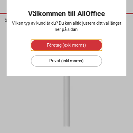
Välkommen till AllOffice
Varumärken
NoBrand
Vilken typ av kund är du? Du kan alltid justera ditt val längst
ner på sidan.
Företag (exkl moms)
Privat (inkl moms)