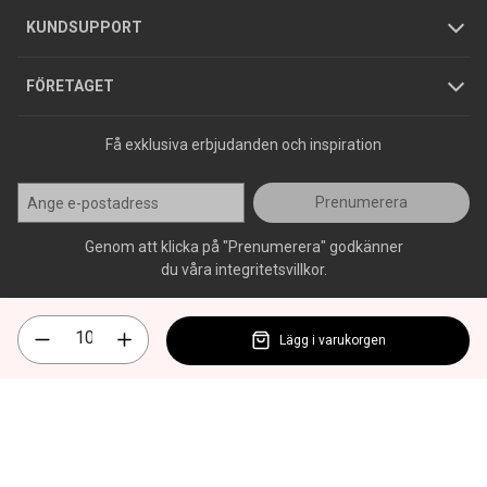
Jobba hos oss
Varumärken
KUNDSUPPORT
Press
FÖRETAGET
Få exklusiva erbjudanden och inspiration
Prenumerera
Genom att klicka på "Prenumerera" godkänner
du våra integritetsvillkor.
Lägg i varukorgen