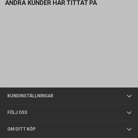
ANDRA KUNDER HAR TITTAT PÅ
Kontakta oss
Vanliga frågor
Om oss
Butiker
Allmänna försäljningsvillkor
Företagskund
/
Privatkund
KUNDINSTÄLLNINGAR
Tjänster
Foldrar och kataloger
Integritetspolicy
FÖLJ OSS
Hållbarhet
Köpguider
GDPR
OM DITT KÖP