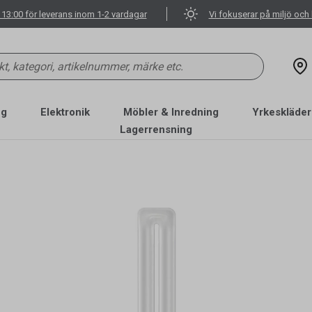
 13:00 för leverans inom 1-2 vardagar
Vi fokuserar på miljö och 
ng
Elektronik
Möbler & Inredning
Yrkeskläder
Lagerrensning