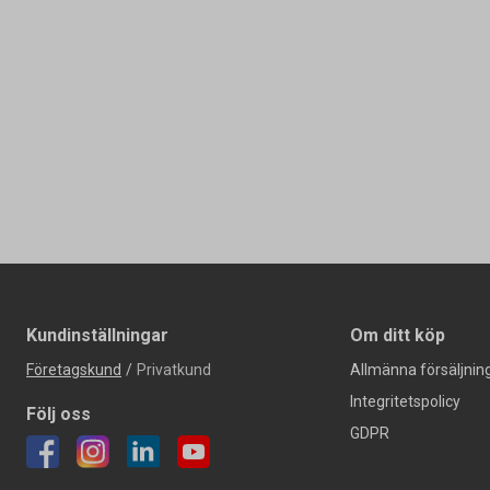
Kundinställningar
Om ditt köp
Företagskund
/
Privatkund
Allmänna försäljning
Integritetspolicy
Följ oss
GDPR