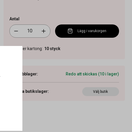
Antal
Lägg i varukorgen
Antal per kartong
:
10
styck
Webblager
:
Redo att skickas (10 i lager)
.
Visa butikslager
:
Välj butik