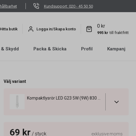
hållbarhet
Kundsupport: 020 - 45 50 50
0 kr
Hitta butik
Logga in/Skapa konto
995 kr
till fraktfritt
 & Skydd
Packa & Skicka
Profil
Kampanj
Välj variant
Kompaktlysrör LED G23 5W (9W) 830 500lm 165mm
69 kr
/ styck
exklusive moms