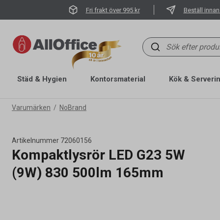
Fri frakt över 995 kr
Beställ innan
Städ & Hygien
Kontorsmaterial
Kök & Serveri
Varumärken
NoBrand
Artikelnummer
72060156
Kompaktlysrör LED G23 5W
(9W) 830 500lm 165mm