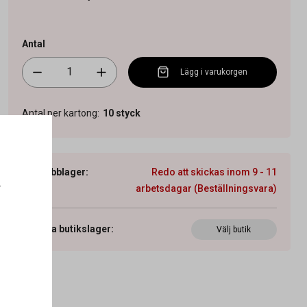
Antal
Lägg i varukorgen
Antal per kartong
:
10
styck
Webblager
:
Redo att skickas inom 9 - 11
.
arbetsdagar (Beställningsvara)
Visa butikslager
:
Välj butik