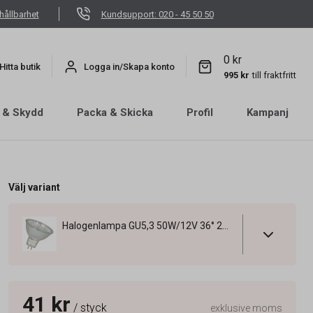
hållbarhet
Kundsupport: 020 - 45 50 50
0 kr
Hitta butik
Logga in/Skapa konto
995 kr
till fraktfritt
 & Skydd
Packa & Skicka
Profil
Kampanj
Välj variant
Halogenlampa GU5,3 50W/12V 36° 2950K
41 kr
/ styck
exklusive moms