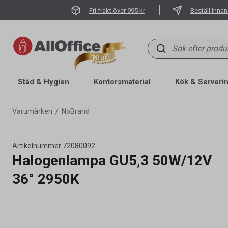
Fri frakt över 995 kr
Beställ innan
Städ & Hygien
Kontorsmaterial
Kök & Serveri
Varumärken
NoBrand
Artikelnummer
72080092
Halogenlampa GU5,3 50W/12V
36° 2950K