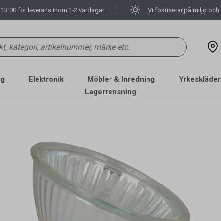
 13:00 för leverans inom 1-2 vardagar
Vi fokuserar på miljö och 
ng
Elektronik
Möbler & Inredning
Yrkeskläder
Lagerrensning