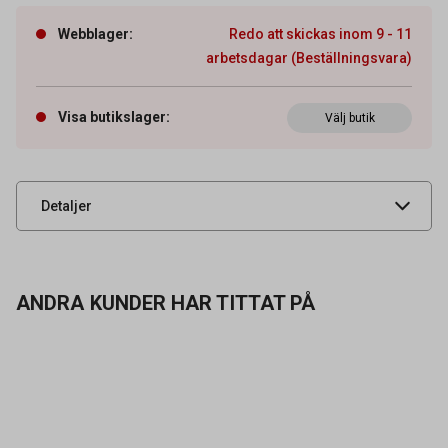
Artikelnummer
72050006
Webblager
:
Redo att skickas inom 9 - 11
arbetsdagar (Beställningsvara)
Fattning
E14
Tidigare artikelnummer
46313,8327068
Visa butikslager
:
Välj butik
Leverantörens
400-003108
artikelnummer
UNSPSC
39101600
Detaljer
ANDRA KUNDER HAR TITTAT PÅ