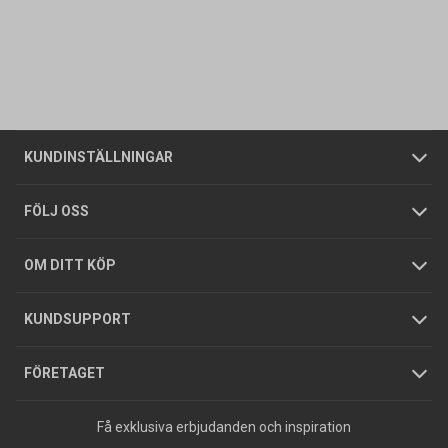
Kontakta oss
Vanliga frågor
Om oss
Butiker
Allmänna försäljningsvillkor
Företagskund
/
Privatkund
KUNDINSTÄLLNINGAR
Tjänster
Foldrar och kataloger
Integritetspolicy
FÖLJ OSS
Hållbarhet
Köpguider
GDPR
OM DITT KÖP
Jobba hos oss
Varumärken
KUNDSUPPORT
Press
FÖRETAGET
Få exklusiva erbjudanden och inspiration