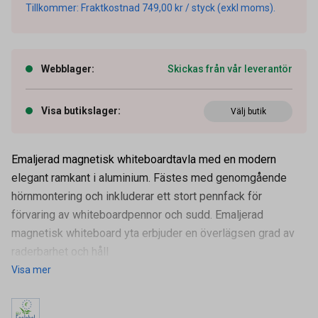
Tillkommer: Fraktkostnad 749,00 kr / styck (exkl moms).
Webblager
:
Skickas från vår leverantör
Visa butikslager
:
Välj butik
Emaljerad magnetisk whiteboardtavla med en modern
elegant ramkant i aluminium. Fästes med genomgående
hörnmontering och inkluderar ett stort pennfack för
förvaring av whiteboardpennor och sudd. Emaljerad
magnetisk whiteboard yta erbjuder en överlägsen grad av
raderbarhet och håll
Visa mer
Artikelnummer
75010529
OEM-nummer
1915148