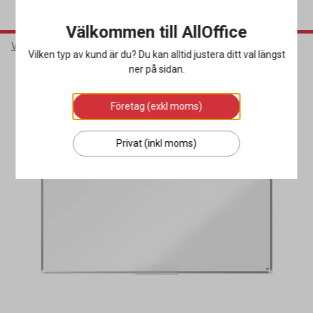
Välkommen till AllOffice
Varumärken
Nobo
Vilken typ av kund är du? Du kan alltid justera ditt val längst
ner på sidan.
Miljöval
Företag (exkl moms)
Privat (inkl moms)