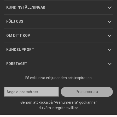
Om oss
Butiker
Allmänna försäljningsvillkor
Företagskund
/
Privatkund
KUNDINSTÄLLNINGAR
Tjänster
Foldrar och kataloger
Integritetspolicy
FÖLJ OSS
Hållbarhet
Köpguider
GDPR
OM DITT KÖP
Jobba hos oss
Varumärken
KUNDSUPPORT
Press
FÖRETAGET
Få exklusiva erbjudanden och inspiration
Prenumerera
Genom att klicka på "Prenumerera" godkänner
du våra integritetsvillkor.