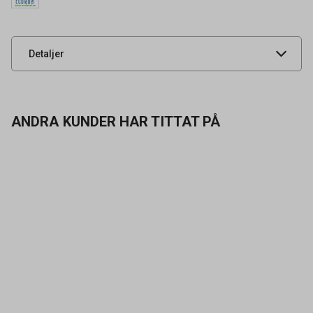
Leverantörens
NOB1915148
artikelnummer
UNSPSC
44111905
Detaljer
ANDRA KUNDER HAR TITTAT PÅ
Kontakta oss
Vanliga frågor