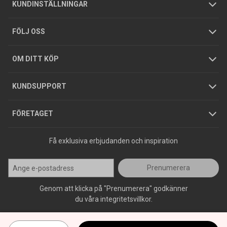
Butiker
Allmänna försäljningsvillkor
Företagskund
/
Privatkund
KUNDINSTÄLLNINGAR
Tjänster
Foldrar och kataloger
Integritetspolicy
FÖLJ OSS
Hållbarhet
Köpguider
GDPR
OM DITT KÖP
Jobba hos oss
Varumärken
KUNDSUPPORT
Press
FÖRETAGET
Få exklusiva erbjudanden och inspiration
Prenumerera
Genom att klicka på "Prenumerera" godkänner
du våra integritetsvillkor.