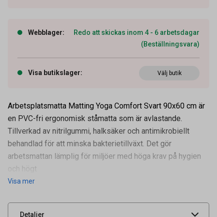
Webblager
:
Redo att skickas inom 4 - 6 arbetsdagar
(Beställningsvara)
Visa butikslager
:
Välj butik
Arbetsplatsmatta Matting Yoga Comfort Svart 90x60 cm är
en PVC-fri ergonomisk ståmatta som är avlastande.
Tillverkad av nitrilgummi, halksäker och antimikrobiellt
behandlad för att minska bakterietillväxt. Det gör
Artikelnummer
71100282
arbetsmattan lämplig för miljöer med höga krav på hygien
Mått (B x H)
900 x 600 mm
och högt
Visa mer
Leverantörens
381115
artikelnummer
UNSPSC
52101500
Detaljer