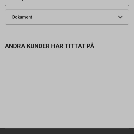
Produktdatablad
Dokument
ANDRA KUNDER HAR TITTAT PÅ
Kontakta oss
Vanliga frågor
Om oss