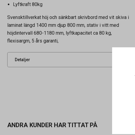
Lyftkraft 80kg
Svensktillverkat höj och sänkbart skrivbord med vit skiva i
laminat längd 1400 mm djup 800 mm, stativ i vitt med
Artikelnummer
70509274
höjdintervall 680-1180 mm, lyftkapacitet ca 80 kg,
flexisargm, 5 års garanti,
Leverantörens
109266+109257
artikelnummer
UNSPSC
56101700
Detaljer
ANDRA KUNDER HAR TITTAT PÅ