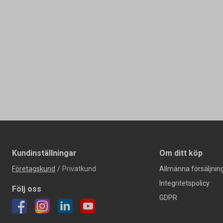
Kundinställningar
Om ditt köp
Företagskund
/
Privatkund
Allmänna försäljning
Integritetspolicy
Följ oss
GDPR