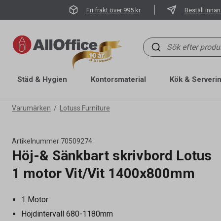
Fri frakt över 995 kr
Beställ innan
Städ & Hygien
Kontorsmaterial
Kök & Serveri
Varumärken
Lotuss Furniture
Artikelnummer
70509274
Höj-& Sänkbart skrivbord Lotus
1 motor Vit/Vit 1400x800mm
1 Motor
Höjdintervall 680-1180mm