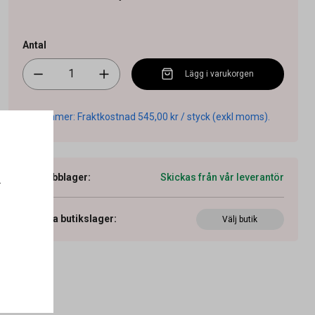
Antal
Lägg i varukorgen
Tillkommer: Fraktkostnad 545,00 kr / styck (exkl moms).
Webblager
:
Skickas från vår leverantör
.
Visa butikslager
:
Välj butik