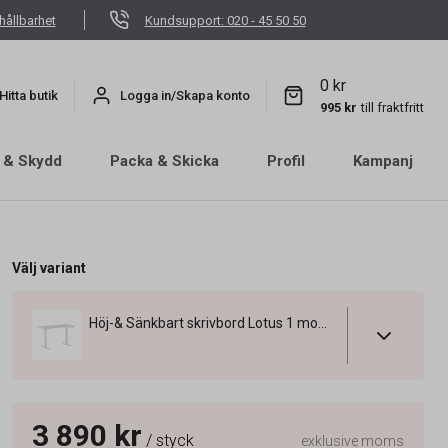
hållbarhet
Kundsupport: 020 - 45 50 50
0 kr
Hitta butik
Logga in/Skapa konto
995 kr
till fraktfritt
 & Skydd
Packa & Skicka
Profil
Kampanj
Välj variant
Höj-& Sänkbart skrivbord Lotus 1 motor Vit/Vit 1400x800mm
3 890 kr
/ styck
exklusive moms