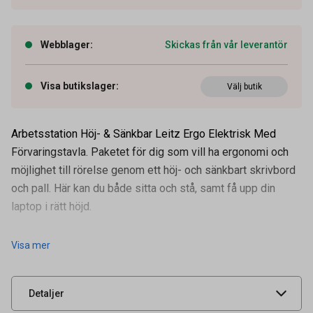
Webblager
:
Skickas från vår leverantör
Visa butikslager
:
Välj butik
Arbetsstation Höj- & Sänkbar Leitz Ergo Elektrisk Med
Förvaringstavla. Paketet för dig som vill ha ergonomi och
möjlighet till rörelse genom ett höj- och sänkbart skrivbord
och pall. Här kan du både sitta och stå, samt få upp din
laptop i rätt höjd.
Artikelnummer
70508952
Innehåller följande produkte
Visa mer
Leverantörens
95770000
artikelnummer
UNSPSC
56101700
Detaljer