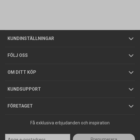
Kontakta oss
Vanliga frågor
Om oss
Butiker
Allmänna försäljningsvillkor
Företagskund
/
Privatkund
KUNDINSTÄLLNINGAR
Tjänster
Foldrar och kataloger
Integritetspolicy
FÖLJ OSS
Hållbarhet
Köpguider
GDPR
OM DITT KÖP
Jobba hos oss
Varumärken
KUNDSUPPORT
Press
FÖRETAGET
Få exklusiva erbjudanden och inspiration
Prenumerera