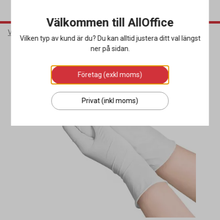
Välkommen till AllOffice
Varumärken
Intco
Vilken typ av kund är du? Du kan alltid justera ditt val längst
ner på sidan.
Företag (exkl moms)
Privat (inkl moms)