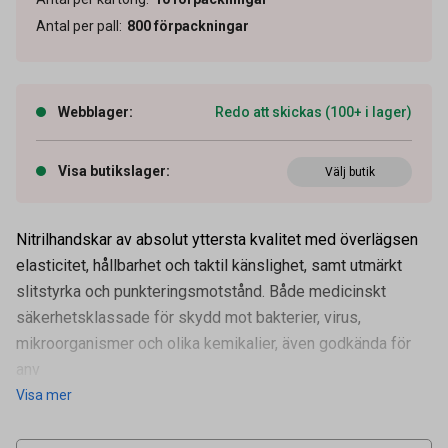
Antal per pall
:
800
förpackningar
Webblager
:
Redo att skickas (100+ i lager)
Visa butikslager
:
Välj butik
Nitrilhandskar av absolut yttersta kvalitet med överlägsen
elasticitet, hållbarhet och taktil känslighet, samt utmärkt
slitstyrka och punkteringsmotstånd. Både medicinskt
säkerhetsklassade för skydd mot bakterier, virus,
mikroorganismer och olika kemikalier, även godkända för
Artikelnummer
94100931
anv
Visa mer
Leverantörens
94100931
artikelnummer