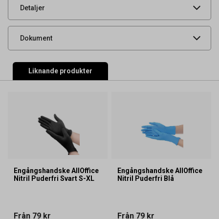
UNSPSC
42132200
Detaljer
Produktdatablad
Dokument
Liknande produkter
Engångshandske AllOffice
Engångshandske AllOffice
Nitril Puderfri Svart S-XL
Nitril Puderfri Blå
Från
79 kr
Från
79 kr