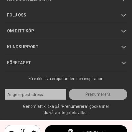
Tjänster
Foldrar och kataloger
Integritetspolicy
FÖLJ OSS
Hållbarhet
Köpguider
GDPR
OM DITT KÖP
Jobba hos oss
Varumärken
KUNDSUPPORT
Press
FÖRETAGET
Få exklusiva erbjudanden och inspiration
Prenumerera
Genom att klicka på "Prenumerera" godkänner
du våra integritetsvillkor.
Lägg i varukorgen