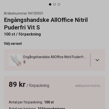
Artikelnummer
94100931
Engångshandske AllOffice Nitril
Puderfri Vit S
100 st / förpackning
Välj variant
Engångshandske AllOffice Nitril Puderfri Vit S
S
89 kr
/ förpackning
exklusive moms
Antal per förpackning
:
100
st
Antal per kartong
:
10
förpackningar