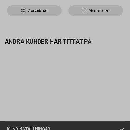
Visa varianter
Visa varianter
ANDRA KUNDER HAR TITTAT PÅ
Kontakta oss
Vanliga frågor
Om oss
Butiker
Allmänna försäljningsvillkor
Företagskund
/
Privatkund
KUNDINSTÄLLNINGAR