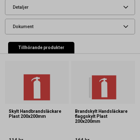
Säkerhetsdatablad
UNSPSC
46190000
Detaljer
Bruksanvisning
Produktdatablad
Dokument
Tillhörande produkter
Skylt Handbrandsläckare
Brandskylt Handsläckare
Plast 200x200mm
flaggskylt Plast
200x200mm