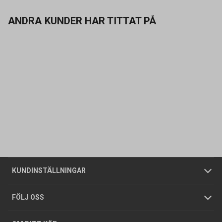
ANDRA KUNDER HAR TITTAT PÅ
Kontakta oss
Vanliga frågor
Om oss
Butiker
Allmänna försäljningsvillkor
Företagskund
/
Privatkund
KUNDINSTÄLLNINGAR
Tjänster
Foldrar och kataloger
Integritetspolicy
FÖLJ OSS
Hållbarhet