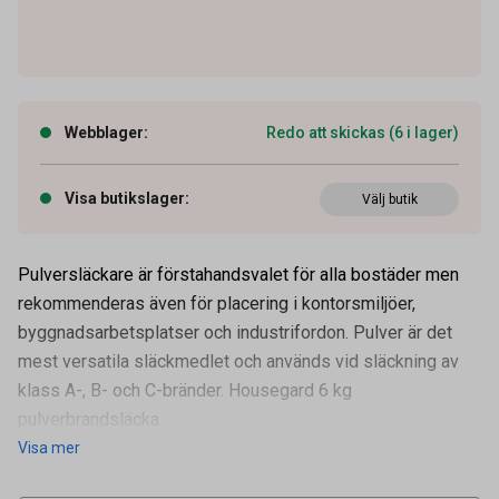
Webblager
:
Redo att skickas (6 i lager)
Visa butikslager
:
Välj butik
Pulversläckare är förstahandsvalet för alla bostäder men
rekommenderas även för placering i kontorsmiljöer,
byggnadsarbetsplatser och industrifordon. Pulver är det
Artikelnummer
39300011
mest versatila släckmedlet och används vid släckning av
Vikt
6 g
klass A-, B- och C-bränder. Housegard 6 kg
Tidigare artikelnummer
60006860,9625233
pulverbrandsläcka
Visa mer
Leverantörens
600168
artikelnummer