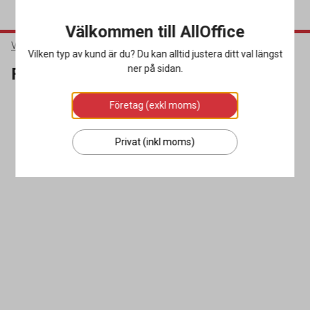
Välkommen till AllOffice
Varumärken
Fellowes
Vilken typ av kund är du? Du kan alltid justera ditt val längst
ner på sidan.
Fellowes
Företag (exkl moms)
SORTERA
FILTRERA
0 produkter
Privat (inkl moms)