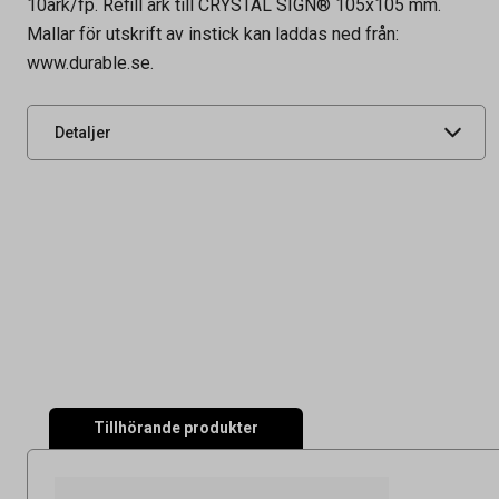
10ark/fp. Refill ark till CRYSTAL SIGN® 105x105 mm.
Tidigare artikelnummer
4830
Mallar för utskrift av instick kan laddas ned från:
www.durable.se.
Leverantörens
483019
artikelnummer
UNSPSC
55121503
Detaljer
Tillhörande produkter