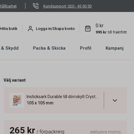
hållbarhet
Kundsupport: 020 - 45 50 50
0 kr
Hitta butik
Logga in/Skapa konto
995 kr
till fraktfritt
 & Skydd
Packa & Skicka
Profil
Kampanj
Välj variant
Insticksark Durable till dörrskylt Crystal sign 105x105mm
105 x 105 mm
265 kr
/ förpackning
exklusive moms