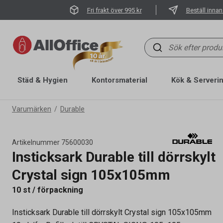
Fri frakt över 995 kr
Beställ innan
Städ & Hygien
Kontorsmaterial
Kök & Serveri
Varumärken
Durable
Artikelnummer
75600030
Insticksark Durable till dörrskylt
Crystal sign 105x105mm
Artikelnummer
75600030
10 st / förpackning
Mått (B x H)
105 x 105 mm
Insticksark Durable till dörrskylt Crystal sign 105x105mm
Övrigt
10ark/fp