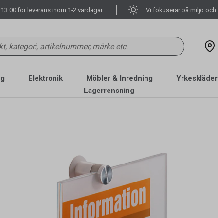
 13:00 för leverans inom 1-2 vardagar
Vi fokuserar på miljö och 
ng
Elektronik
Möbler & Inredning
Yrkeskläder
Lagerrensning