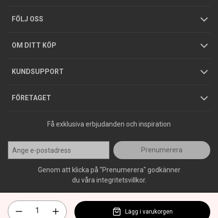
Tjänster
Foldrar och kataloger
Integritetspolicy
FÖLJ OSS
Hållbarhet
Köpguider
GDPR
OM DITT KÖP
Jobba hos oss
Varumärken
KUNDSUPPORT
Press
FÖRETAGET
Få exklusiva erbjudanden och inspiration
Prenumerera
Genom att klicka på "Prenumerera" godkänner
du våra integritetsvillkor.
Lägg i varukorgen