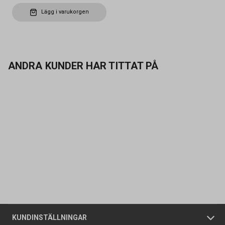
Lägg i varukorgen
ANDRA KUNDER HAR TITTAT PÅ
Kontakta oss
Vanliga frågor
Om oss
Butiker
Allmänna försäljningsvillkor
Företagskund
/
Privatkund
KUNDINSTÄLLNINGAR