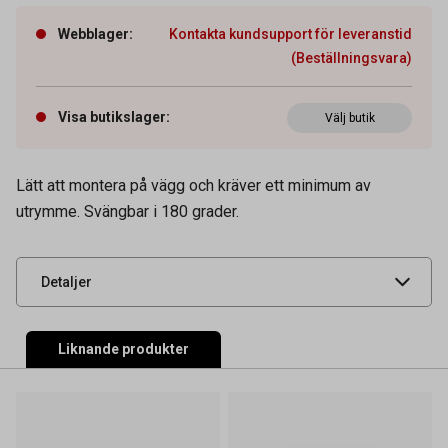
Webblager
:
Kontakta kundsupport för leveranstid
(Beställningsvara)
Visa butikslager
:
Välj butik
Artikelnummer
70200008
Lätt att montera på vägg och kräver ett minimum av
utrymme. Svängbar i 180 grader.
Leverantörens
851R
artikelnummer
UNSPSC
44111800
Detaljer
Liknande produkter