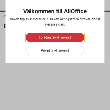
Välkommen till AllOffice
Varumärken
Birkenstock
Vilken typ av kund är du? Du kan alltid justera ditt val längst
ner på sidan.
Birkenstock
Företag (exkl moms)
SORTERA
FILTRERA
0 produkter
Privat (inkl moms)