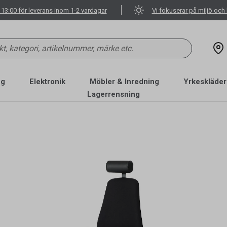
 13:00 för leverans inom 1-2 vardagar
Vi fokuserar på miljö och 
ng
Elektronik
Möbler & Inredning
Yrkeskläder
Lagerrensning