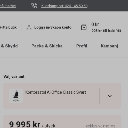
hållbarhet
Kundsupport: 020 - 45 50 50
0 kr
Hitta butik
Logga in/Skapa konto
995 kr
till fraktfritt
 & Skydd
Packa & Skicka
Profil
Kampanj
Välj variant
Kontorsstol AllOffice Classic Svart
9 995 kr
/ styck
exklusive moms