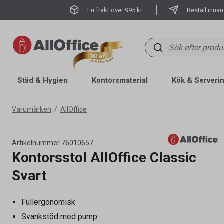
Fri frakt över 995 kr
Beställ innan
Städ & Hygien
Kontorsmaterial
Kök & Serveri
Varumärken
AllOffice
Artikelnummer
76010657
Kontorsstol AllOffice Classic
Svart
Fullergonomisk
Svankstöd med pump