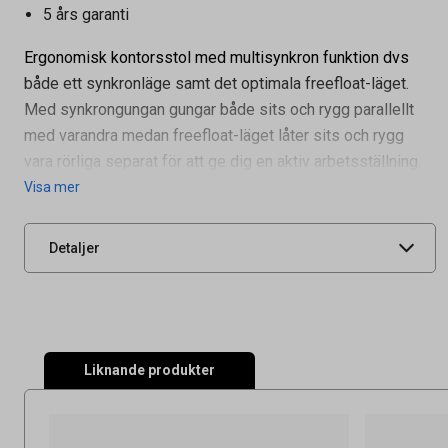
5 års garanti
Ergonomisk kontorsstol med multisynkron funktion dvs
både ett synkronläge samt det optimala freefloat-läget.
Med synkrongungan gungar både sits och rygg parallellt
med varandra medan freefloat-läget låter sits och rygg
Artikelnummer
76010657
vara rörliga separat för att ge dig en aktiv arbetsställning.
Leverantörens
0701810207509600075099
Visa mer
artikelnummer
060750970807507850
UNSPSC
56112102
Detaljer
Liknande produkter