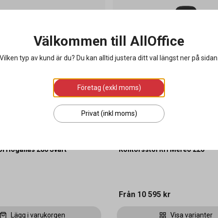
Välkommen till AllOffice
Vilken typ av kund är du? Du kan alltid justera ditt val längst ner på sidan
Företag (exkl moms)
Privat (inkl moms)
ol Höganäs 280 Svart
Kontorsstol RH Mereo 220
Från
10 595 kr
Lägg i varukorgen
Visa varianter